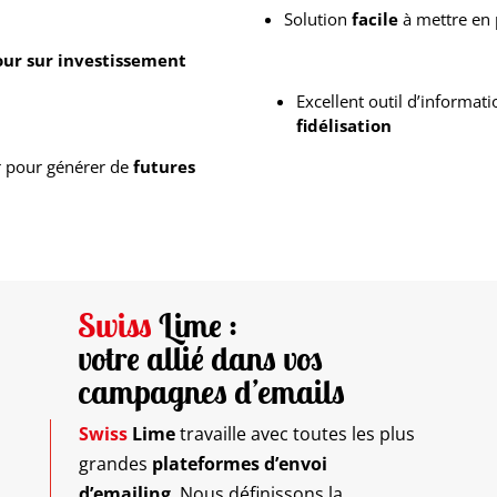
Solution
facile
à mettre en 
our sur investissement
Excellent outil d’informati
fidélisation
r pour générer de
futures
Swiss
Lime :
votre allié dans vos
campagnes d’emails
Swiss
Lime
travaille avec toutes les plus
grandes
plateformes d’envoi
d’emailing
. Nous définissons la